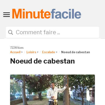
Toggle
sidebar
&
navigation
7228Vues
Accueil
>
Loisirs
>
Escalade
>
Noeud de cabestan
Noeud de cabestan