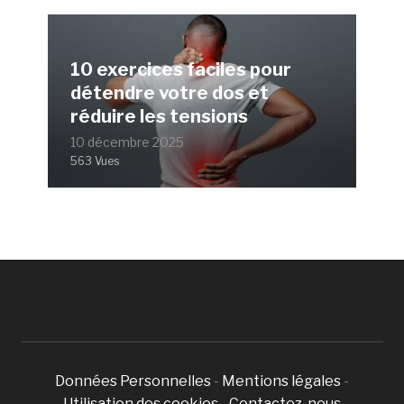
10 exercices faciles pour
détendre votre dos et
réduire les tensions
10 décembre 2025
563 Vues
Données Personnelles
-
Mentions légales
-
Utilisation des cookies
-
Contactez-nous