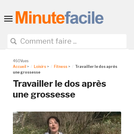
Toggle
sidebar
&
navigation
460Vues
Accueil
>
Loisirs
>
Fitness
>
Travailler le dos après
une grossesse
Travailler le dos après
une grossesse