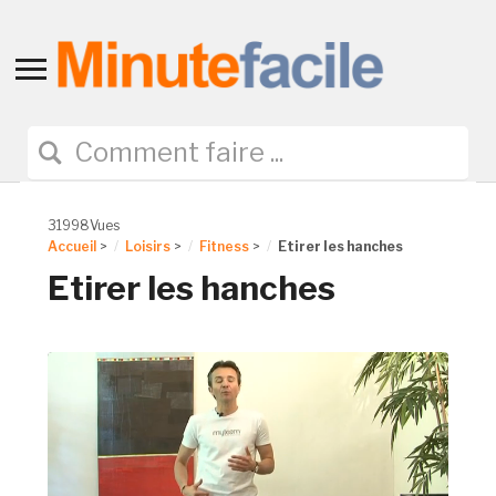
Toggle
sidebar
&
navigation
31998Vues
Accueil
>
Loisirs
>
Fitness
>
Etirer les hanches
Etirer les hanches