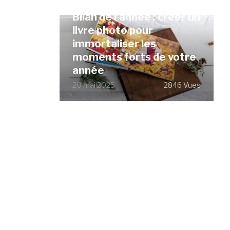
Bilan de l’année : créer un
livre photo pour
immortaliser les
moments forts de votre
année
20 mai 2025
2846 Vues