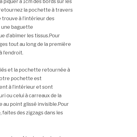
’à piquer à 1cm des bords sur les
 retournez la pochette à travers
trouve à l’intérieur des
ez une baguette
ue d’abîmer les tissus.Pour
iages tout au long de la première
 l’endroit.
iés et la pochette retournée à
votre pochette est
t à l’intérieur et sont
ri ou celui à carreaux de la
 au point glissé invisible.Pour
, faites des zigzags dans les