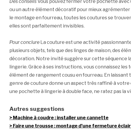
Des conseils
Vous pouvez fermer votre pochette avec 
ou un autre élément décoratif pour mieux agrémenter 
le montage en fourreau, toutes les coutures se trouvent 
elles sont parfaitement invisibles.
Pour conclure
La couture est une activité passionnante.
plusieurs objets, tels que des linges de maison, des é
décoration. Notre invité suggère sur cette séquence la
lingerie. Grâce à ses instructions, vous connaissez les 
élément de rangement cousu en fourreau. En laissant to
genre de couture donne un aspect très raffiné à votre
une pochette à lingerie à double face, ne ratez pas la v
Autres suggestions
Machine à coudre : installer une cannette
Faire une trousse : montage d’une fermeture éclai