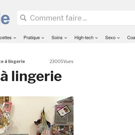
cettes
Pratique
Soins
High-tech
Sexo
Coa
e à lingerie
23005Vues
à lingerie