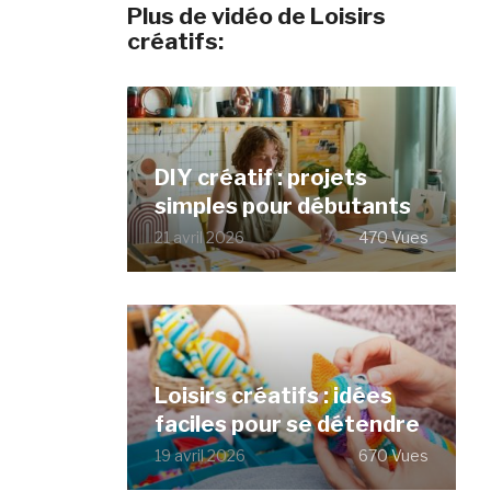
Plus de vidéo de Loisirs
créatifs:
DIY créatif : projets
simples pour débutants
21 avril 2026
470 Vues
Loisirs créatifs : idées
faciles pour se détendre
19 avril 2026
670 Vues