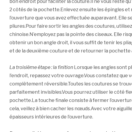
bon endroit pour faciliter la couture.Il ne vous reste qu
2 côtés de la pochette.Enlevez ensuite les épingles et
l’ouverture que vous avez effectuée auparavant. Elle se 
pliures.Pour faire sortir les angles des coutures, utilis
chinoise.N’employez pas la pointe des ciseaux. Elle risq
obtenir un bon angle droit, il vous suffit de tenir les pl
et de la deuxième couture et de retourner la pochette à
La troisième étape : la finition
Lorsque les angles sont pl
l’endroit, repassez votre ouvrage.Vous constatez que 
complètement réversible.Toutes les coutures se trouven
parfaitement invisibles.Vous pourrez utiliser le côté fleu
pochette.La touche finale consiste à fermer l’ouverture
cela, veillez à bien cacher les nœuds.Avec votre aiguille
épaisseurs intérieures de l’ouverture.