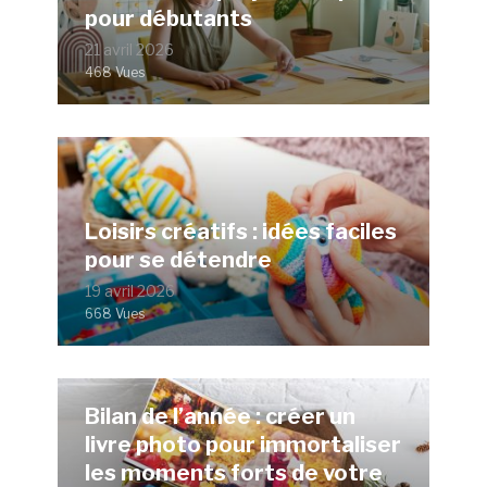
pour débutants
21 avril 2026
468 Vues
Loisirs créatifs : idées faciles
pour se détendre
19 avril 2026
668 Vues
Bilan de l’année : créer un
livre photo pour immortaliser
les moments forts de votre