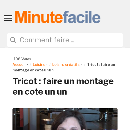
Toggle
sidebar
&
navigation
11086Vues
Accueil
>
Loisirs
>
Loisirs créatifs
>
Tricot : faire un
montage en cote un un
Tricot : faire un montage
en cote un un