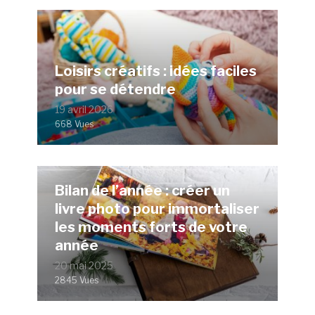
Loisirs créatifs : idées faciles
pour se détendre
19 avril 2026
668 Vues
Bilan de l’année : créer un
livre photo pour immortaliser
les moments forts de votre
année
20 mai 2025
2845 Vues