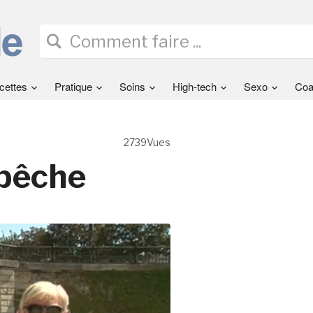
cettes
Pratique
Soins
High-tech
Sexo
Coa
2739Vues
 pêche