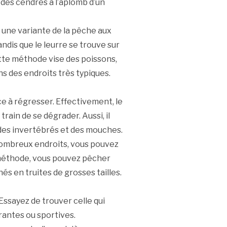
 des cendres à l’aplomb d’un
st une variante de la pêche aux
andis que le leurre se trouve sur
tte méthode vise des poissons,
s des endroits très typiques.
e à régresser. Effectivement, le
train de se dégrader. Aussi, il
es des invertébrés et des mouches.
nombreux endroits, vous pouvez
e méthode, vous pouvez pêcher
és en truites de grosses tailles.
ssayez de trouver celle qui
rantes ou sportives.