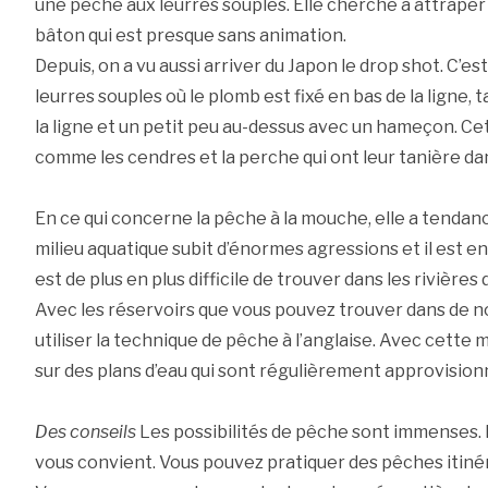
une pêche aux leurres souples. Elle cherche à attraper
bâton qui est presque sans animation.
Depuis, on a vu aussi arriver du Japon le drop shot. C’e
leurres souples où le plomb est fixé en bas de la ligne, t
la ligne et un petit peu au-dessus avec un hameçon. Ce
comme les cendres et la perche qui ont leur tanière dan
En ce qui concerne la pêche à la mouche, elle a tendanc
milieu aquatique subit d’énormes agressions et il est en 
est de plus en plus difficile de trouver dans les rivièr
Avec les réservoirs que vous pouvez trouver dans de 
utiliser la technique de pêche à l’anglaise. Avec cett
sur des plans d’eau qui sont régulièrement approvisionn
Des conseils
Les possibilités de pêche sont immenses. E
vous convient. Vous pouvez pratiquer des pêches itiné