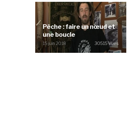
Pêche : faire un nœud et
une boucle
15 juin 2018
30515 Vues