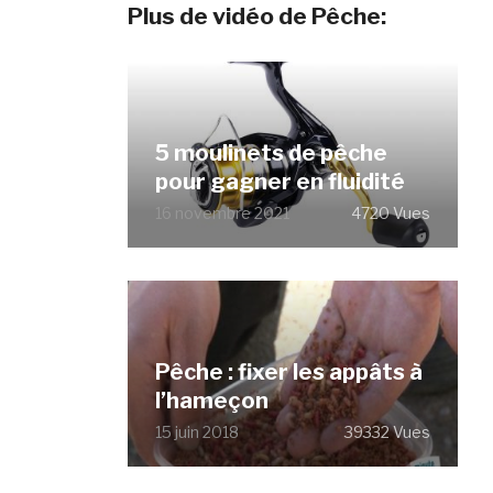
Plus de vidéo de Pêche:
5 moulinets de pêche
pour gagner en fluidité
16 novembre 2021
4720 Vues
Pêche : fixer les appâts à
l’hameçon
15 juin 2018
39332 Vues