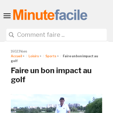
Toggle
sidebar
&
navigation
16023Vues
Accueil
>
Loisirs
>
Sports
>
Faire un bon impact au
golf
Faire un bon impact au
golf