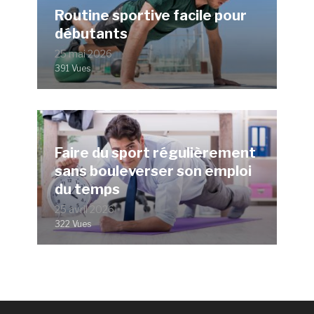
Routine sportive facile pour
débutants
25 mai 2026
391 Vues
Faire du sport régulièrement
sans bouleverser son emploi
du temps
25 avril 2026
322 Vues