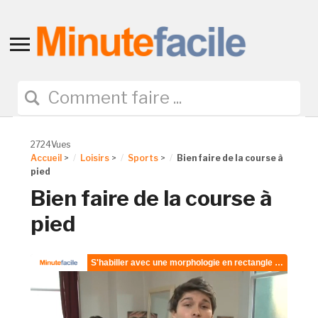
Toggle
sidebar
&
navigation
2724Vues
Accueil
>
Loisirs
>
Sports
>
Bien faire de la course à
pied
Bien faire de la course à
pied