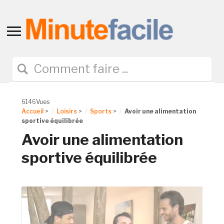
Toggle
sidebar
&
navigation
6146Vues
Accueil
>
Loisirs
>
Sports
>
Avoir une alimentation
sportive équilibrée
Avoir une alimentation
sportive équilibrée