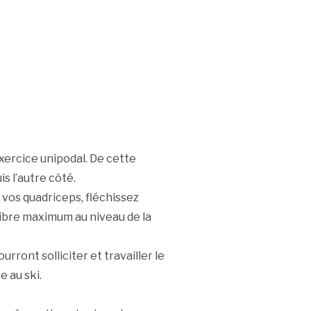
xercice unipodal. De cette
s l’autre côté.
r vos quadriceps, fléchissez
libre maximum au niveau de la
ront solliciter et travailler le
e au ski.