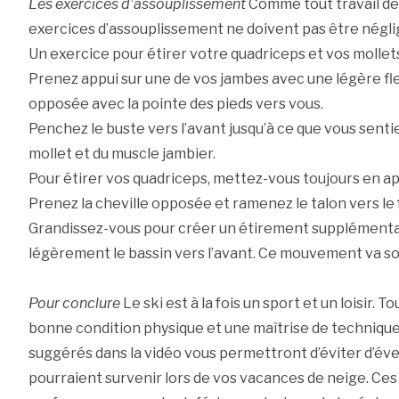
Les exercices d’assouplissement
Comme tout travail de 
exercices d’assouplissement ne doivent pas être négli
Un exercice pour étirer votre quadriceps et vos mollets
Prenez appui sur une de vos jambes avec une légère fl
opposée avec la pointe des pieds vers vous.
Penchez le buste vers l’avant jusqu’à ce que vous sent
mollet et du muscle jambier.
Pour étirer vos quadriceps, mettez-vous toujours en ap
Prenez la cheville opposée et ramenez le talon vers le 
Grandissez-vous pour créer un étirement supplémentai
légèrement le bassin vers l’avant. Ce mouvement va soll
Pour conclure
Le ski est à la fois un sport et un loisir. 
bonne condition physique et une maîtrise de technique
suggérés dans la vidéo vous permettront d’éviter d’é
pourraient survenir lors de vos vacances de neige. Ce