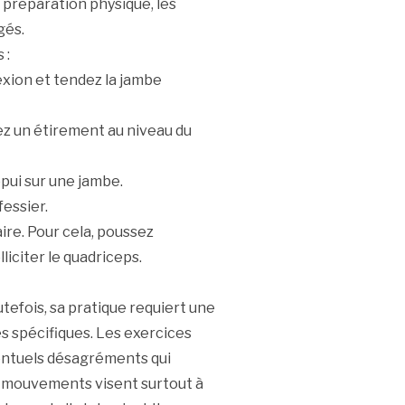
préparation physique, les
gés.
 :
exion et tendez la jambe
iez un étirement au niveau du
pui sur une jambe.
fessier.
re. Pour cela, poussez
iciter le quadriceps.
Toutefois, sa pratique requiert une
s spécifiques. Les exercices
ventuels désagréments qui
s mouvements visent surtout à