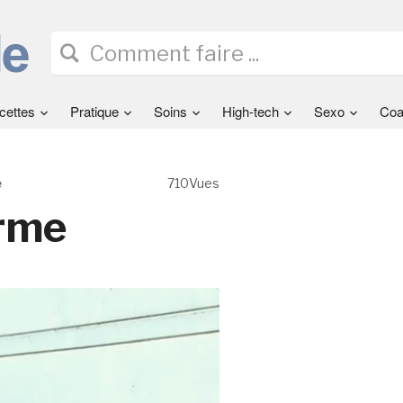
cettes
Pratique
Soins
High-tech
Sexo
Coa
e
710Vues
orme