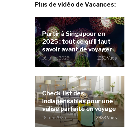
Plus de vidéo de Vacances:
Partir à Singapour en
2025 : tout ce qu’il faut
savoir avant de voyager
16 juillet 2025
1261 Vues
Check-list des
indispensables pour une
valise parfaite en voyage
18 mai 2025
2923 Vues