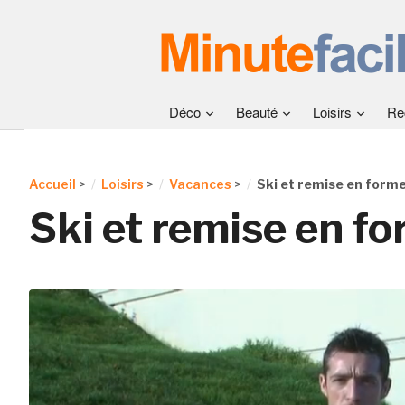
Déco
Beauté
Loisirs
Re
Accueil
>
Loisirs
>
Vacances
>
Ski et remise en form
Ski et remise en f