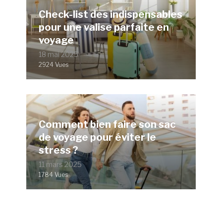
Check-list des indispensables
pour une valise parfaite en
voyage
18 mai 2025
2924 Vues
Comment bien faire son sac
de voyage pour éviter le
stress ?
11 mars 2025
1784 Vues