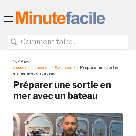
Toggle
sidebar
&
navigation
1571Vues
Accueil
>
Loisirs
>
Vacances
>
Préparer une sortie
en mer avec un bateau
Préparer une sortie en
mer avec un bateau