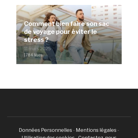
Comment bien faire son sac
de voyage pour éviter le
stress ?
11 mars 2025
1784 Vues
Données Personnelles
-
Mentions légales
-
Utilisation des cookies
-
Contactez-nous