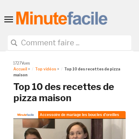
Toggle
sidebar
&
navigation
1727Vues
Accueil
>
Top vidéos
>
Top 10 des recettes de pizza
maison
Top 10 des recettes de
pizza maison