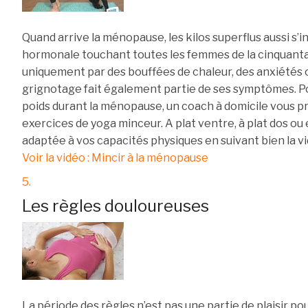
Quand arrive la ménopause, les kilos superflus aussi s’
hormonale touchant toutes les femmes de la cinquanta
uniquement par des bouffées de chaleur, des anxiétés o
grignotage fait également partie de ses symptômes. Po
poids durant la ménopause, un coach à domicile vous p
exercices de yoga minceur. A plat ventre, à plat dos ou 
adaptée à vos capacités physiques en suivant bien la v
Voir la vidéo : Mincir à la ménopause
5.
Les règles douloureuses
La période des règles n’est pas une partie de plaisir p