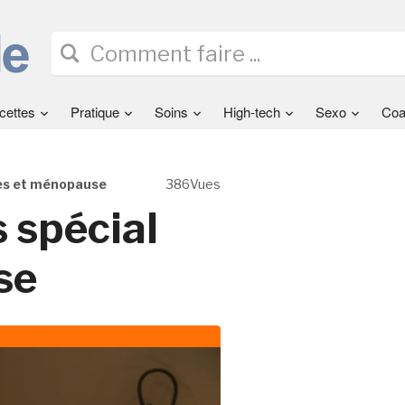
cettes
Pratique
Soins
High-tech
Sexo
Coa
les et ménopause
386Vues
 spécial
se