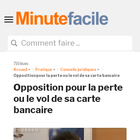
Toggle
sidebar
&
navigation
716Vues
Accueil
>
Pratique
>
Conseils juridiques
>
Opposition pour la perte ou le vol de sa carte bancaire
Opposition pour la perte
ou le vol de sa carte
bancaire