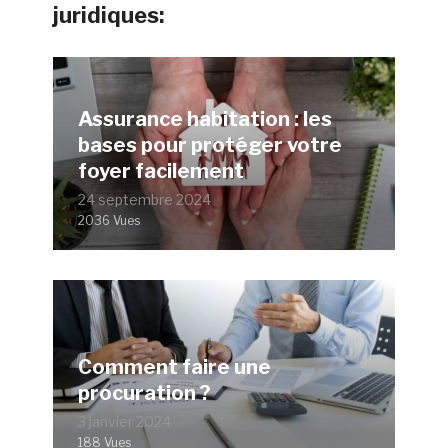
juridiques:
Assurance habitation : les
bases pour protéger votre
foyer facilement
24 septembre 2024
2036 Vues
Comment faire une
procuration ?
3 janvier 2024
188 Vues