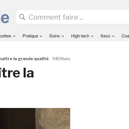
cettes
Pratique
Soins
High-tech
Sexo
Coa
naître la grande qualité
940Vues
tre la