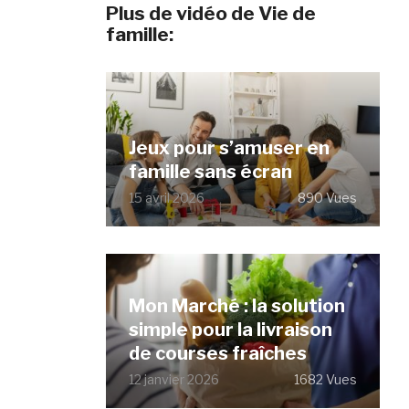
Plus de vidéo de Vie de
famille:
Jeux pour s’amuser en
famille sans écran
15 avril 2026
890 Vues
Mon Marché : la solution
simple pour la livraison
de courses fraîches
12 janvier 2026
1682 Vues