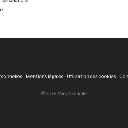
les solutions
ée
rsonnelles
-
Mentions légales
-
Utilisation des cookies
-
Con
© 2018 Minute Facile