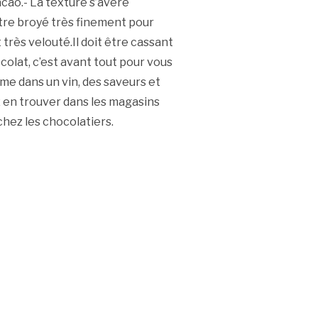
acao.- La texture s’avère
tre broyé très finement pour
t très velouté.Il doit être cassant
colat, c’est avant tout pour vous
mme dans un vin, des saveurs et
 en trouver dans les magasins
 chez les chocolatiers.