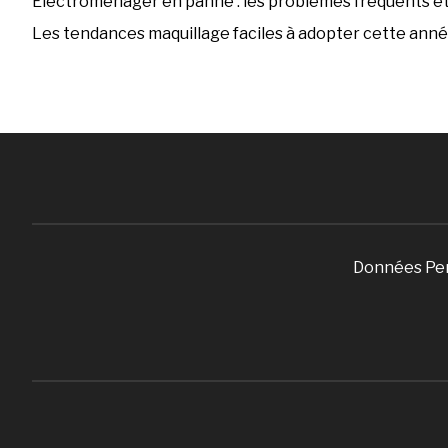
Électroménager en panne : les problèmes fréquents et 
Les tendances maquillage faciles à adopter cette ann
Données Pe