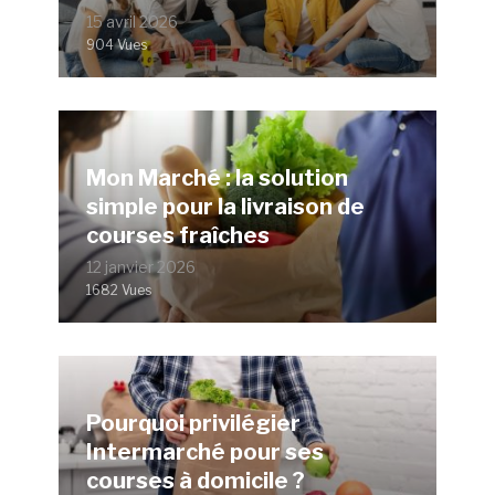
15 avril 2026
904 Vues
Mon Marché : la solution
simple pour la livraison de
courses fraîches
12 janvier 2026
1682 Vues
Pourquoi privilégier
Intermarché pour ses
courses à domicile ?