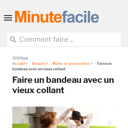
Toggle
sidebar
&
navigation
9192Vues
Accueil
>
Beauté
>
Mode et accessoires
>
Faire un
bandeau avec un vieux collant
Faire un bandeau avec un
vieux collant