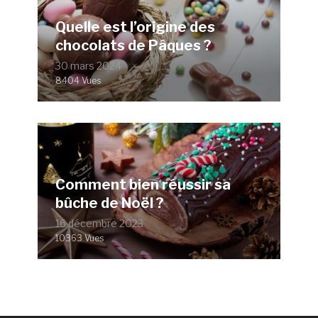
Quelle est l’origine des
chocolats de Pâques ?
30 mars 2024
8404 Vues
Comment bien réussir sa
bûche de Noël ?
16 décembre 2023
10363 Vues