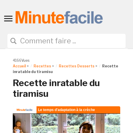
Toggle
sidebar
&
navigation
4166Vues
Accueil
>
Recettes
>
Recettes Desserts
>
Recette
inratable du tiramisu
Recette inratable du
tiramisu