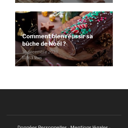
Comment bien réussir sa
bûche de Noël ?
16 décembre 2023
10363 Vues
Données Personnelles
-
Mentions légales
-