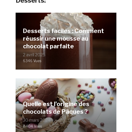
Desserts:
Desserts faciles : Comment
réussir une mousse au
chocolat parfaite
2 avril 2025
6346 Vues
Quelle est l’origine des
chocolats de Pâques ?
30 mars 2024
8404 Vues