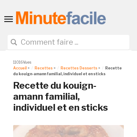
Toggle
sidebar
&
navigation
11016Vues
Accueil
>
Recettes
>
Recettes Desserts
>
Recette
du kouign-amann familial, individuel et en sticks
Recette du kouign-
amann familial,
individuel et en sticks