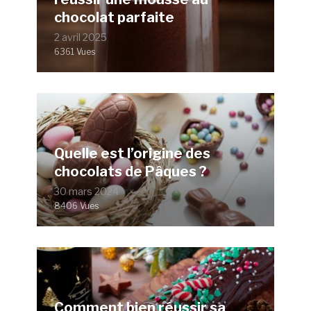
chocolat parfaite
2 avril 2025
6361 Vues
Quelle est l’origine des
chocolats de Pâques ?
30 mars 2024
8406 Vues
Comment bien réussir sa