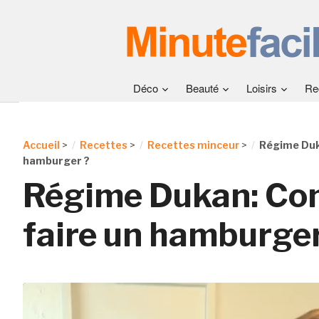
Déco
Beauté
Loisirs
Re
Accueil
>
Recettes
>
Recettes minceur
>
Régime Duk
hamburger ?
Régime Dukan: C
faire un hamburger