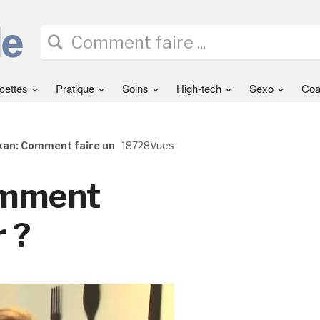
cettes
Pratique
Soins
High-tech
Sexo
Coa
an: Comment faire un
18728Vues
omment
 ?