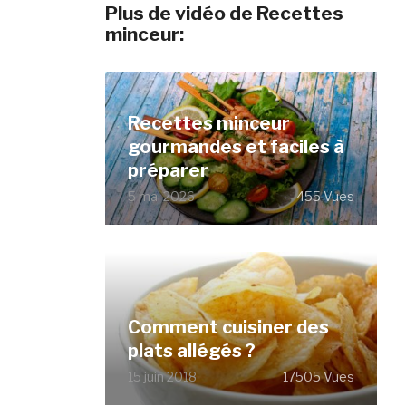
Plus de vidéo de Recettes
minceur:
Recettes minceur
gourmandes et faciles à
préparer
5 mai 2026
455 Vues
Comment cuisiner des
plats allégés ?
15 juin 2018
17505 Vues