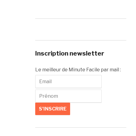
Inscription newsletter
Le meilleur de Minute Facile par mail :