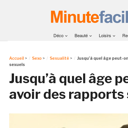
Déco
Beauté
Loisirs
Re
Accueil
>
Sexo
>
Sexualité
>
Jusqu’à quel âge peut-on
sexuels
Jusqu’à quel âge p
avoir des rapports