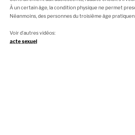
À un certain âge, la condition physique ne permet presq
Néanmoins, des personnes du troisième âge pratiquent 
Voir d’autres vidéos:
acte sexuel