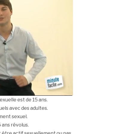
sexuelle est de 15 ans.
uels avec des adultes.
ement sexuel.
5 ans révolus.
t être actif sexuellement ou pas.