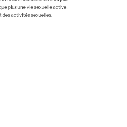
ue plus une vie sexuelle active.
des activités sexuelles.