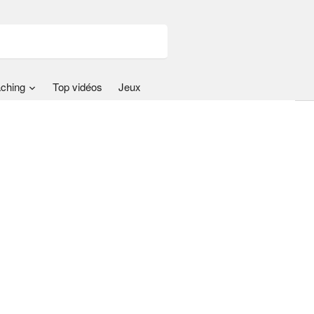
ching
Top vidéos
Jeux