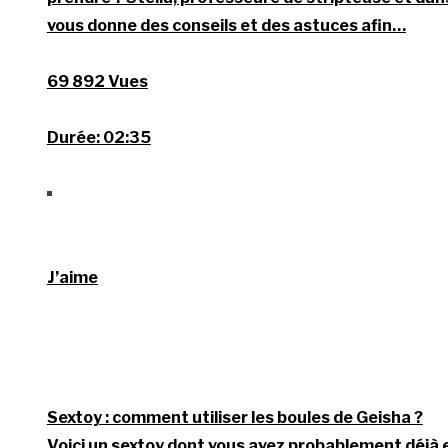
vous donne des conseils et des astuces afin…
69 892 Vues
Durée:
02:35
J’aime
Sextoy : comment utiliser les boules de Geisha ?
Voici un sextoy dont vous avez probablement déjà en