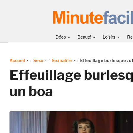
Déco
Beauté
Loisirs
Re
Accueil
>
Sexo
>
Sexualité
>
Effeuillage burlesque : ut
Effeuillage burlesqu
un boa