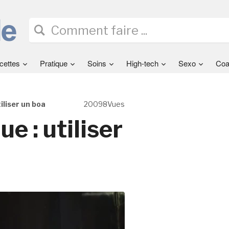
cettes
Pratique
Soins
High-tech
Sexo
Coa
iliser un boa
20098Vues
e : utiliser