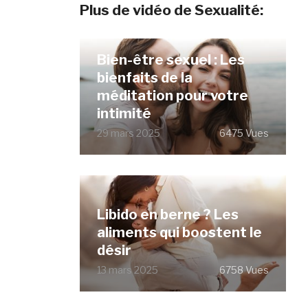
Plus de vidéo de Sexualité:
Bien-être sexuel : Les
bienfaits de la
méditation pour votre
intimité
29 mars 2025
6475 Vues
Libido en berne ? Les
aliments qui boostent le
désir
13 mars 2025
6758 Vues