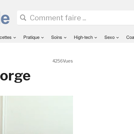
cettes
Pratique
Soins
High-tech
Sexo
Coa
4256Vues
gorge