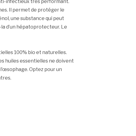
nti-infectieux très performant.
nes. Il permet de protéger le
énol, une substance qui peut
ez-la d’un hépatoprotecteur. Le
ielles 100% bio et naturelles.
es huiles essentielles ne doivent
er l’œsophage. Optez pour un
tres.