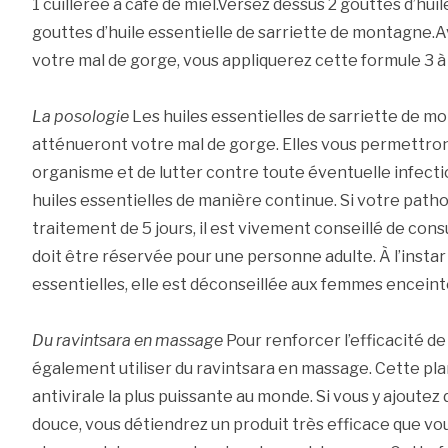
1 cuillerée à café de miel.Versez dessus 2 gouttes d’huil
gouttes d’huile essentielle de sarriette de montagne.
votre mal de gorge, vous appliquerez cette formule 3 à 4
La posologie
Les huiles essentielles de sarriette de m
atténueront votre mal de gorge. Elles vous permettro
organisme et de lutter contre toute éventuelle infection.
huiles essentielles de manière continue. Si votre patho
traitement de 5 jours, il est vivement conseillé de con
doit être réservée pour une personne adulte. À l’instar 
essentielles, elle est déconseillée aux femmes enceintes
Du ravintsara en massage
Pour renforcer l’efficacité d
également utiliser du ravintsara en massage. Cette pl
antivirale la plus puissante au monde. Si vous y ajoutez
douce, vous détiendrez un produit très efficace que vous