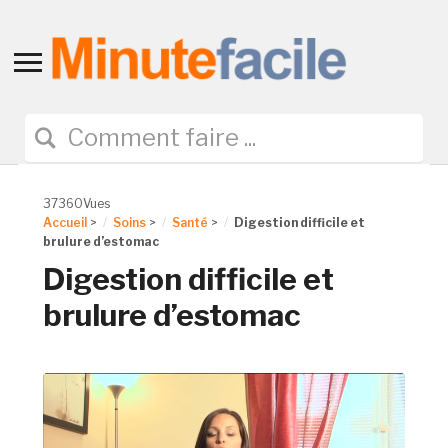
Toggle
sidebar
&
navigation
37360Vues
Accueil
>
Soins
>
Santé
>
Digestion difficile et
brulure d’estomac
Digestion difficile et
brulure d’estomac