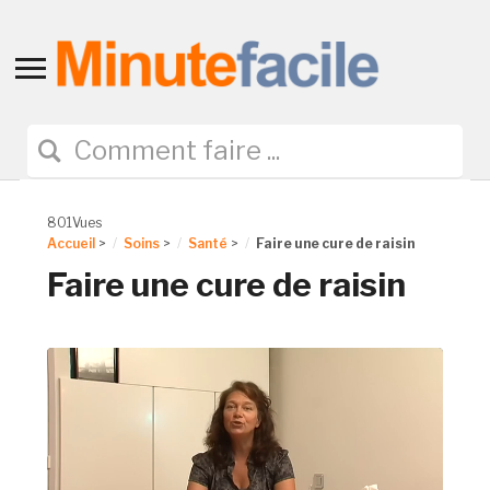
Toggle
sidebar
&
navigation
801Vues
Accueil
>
Soins
>
Santé
>
Faire une cure de raisin
Faire une cure de raisin