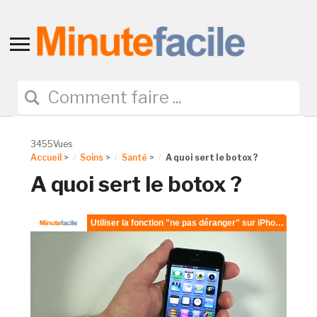
Toggle
sidebar
&
navigation
3455Vues
Accueil
>
Soins
>
Santé
>
A quoi sert le botox ?
A quoi sert le botox ?