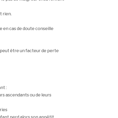
 rien.
e en cas de doute conseille
peut être un facteur de perte
nt :
eurs ascendants ou de leurs
ries
nfant perd alors son appétit