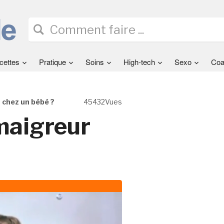
cettes
Pratique
Soins
High-tech
Sexo
Coa
 chez un bébé ?
45432Vues
maigreur