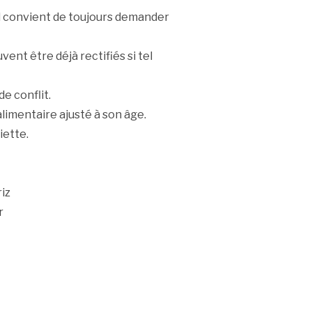
il convient de toujours demander
vent être déjà rectifiés si tel
de conflit.
alimentaire ajusté à son âge.
iette.
iz
r