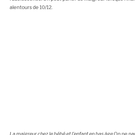
alentours de 10/12.
La maigreur chez le bébé et l’enfant en bas âge
On ne par