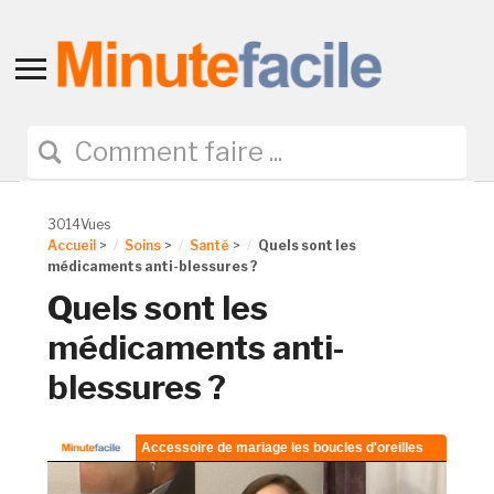
Toggle
sidebar
&
navigation
3014Vues
Accueil
>
Soins
>
Santé
>
Quels sont les
médicaments anti-blessures ?
Quels sont les
médicaments anti-
blessures ?