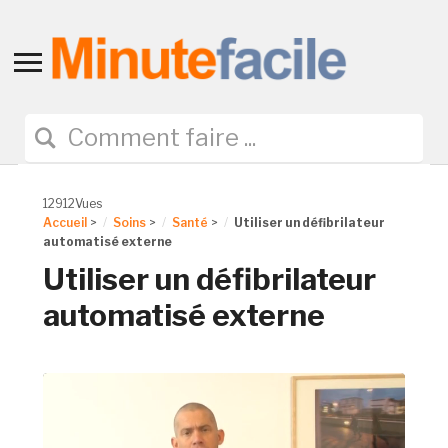
Toggle
sidebar
&
navigation
12912Vues
Accueil
>
Soins
>
Santé
>
Utiliser un défibrilateur
automatisé externe
Utiliser un défibrilateur
automatisé externe