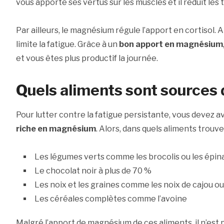
vous apporte ses vertus sur les muscles et il réduit les 
Par ailleurs, le magnésium régule l’apport en cortisol. Ain
limite la fatigue. Grâce à un
bon apport en magnésium
et vous êtes plus productif la journée.
Quels aliments sont sources
Pour lutter contre la fatigue persistante, vous devez 
riche en magnésium
. Alors, dans quels aliments trouv
Les légumes verts comme les brocolis ou les épin
Le chocolat noir à plus de 70 %
Les noix et les graines comme les noix de cajou o
Les céréales complètes comme l’avoine
Malgré l’apport de magnésium de ces aliments, il n’est 