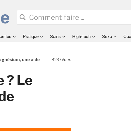
cettes
Pratique
Soins
High-tech
Sexo
Coa
agnésium, une aide
4237Vues
e ? Le
de