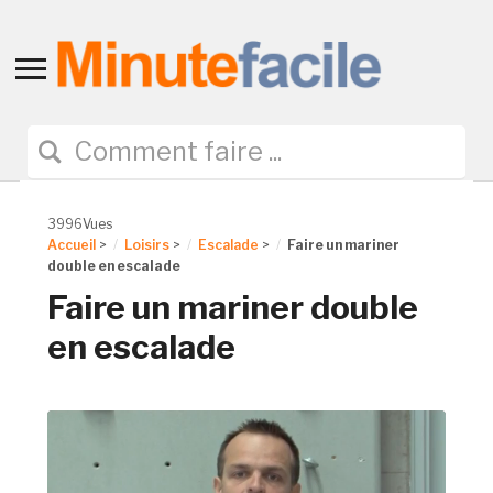
Toggle
sidebar
&
navigation
3996Vues
Accueil
>
Loisirs
>
Escalade
>
Faire un mariner
double en escalade
Faire un mariner double
en escalade