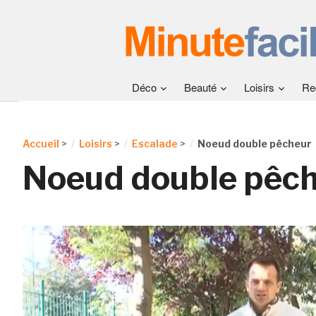
Déco
Beauté
Loisirs
Re
Accueil
>
Loisirs
>
Escalade
>
Noeud double pêcheur
Noeud double pêc