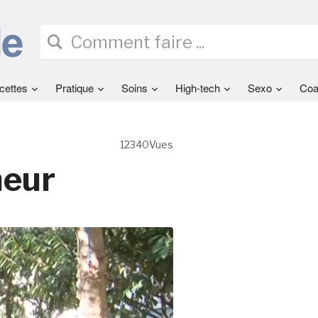
cettes
Pratique
Soins
High-tech
Sexo
Coa
12340Vues
heur