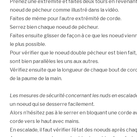
Prenez une extrémité et faites deux tours en revenant 
noeud de pêcheur comme illustré dans la vidéo.
Faites de même pour l’autre extrémité de corde.
Serrez bien chaque noeud de pêcheur.
Faites ensuite glisser de façon à ce que les noeud vienn
le plus possible.
Pour vérifier que le noeud double pêcheur est bien fait, i
sont bien parallèles les uns aux autres.
Vérifiez ensuite que la longueur de chaque bout de co
de la paume de la main.
Les mesures de sécurité concernant les nuds en escalad
un noeud qui se desserre facilement.
Alors n’hésitez pas à le serrer en bloquant une corde av
corde vers le haut avec mains.
En escalade, il faut vérifier l’état des noeuds après chaq