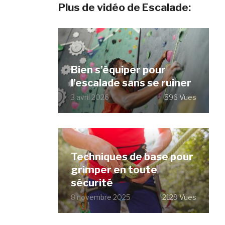
Plus de vidéo de Escalade:
Bien s’équiper pour
l’escalade sans se ruiner
3 avril 2026
596 Vues
Techniques de base pour
grimper en toute
sécurité
8 novembre 2025
2129 Vues