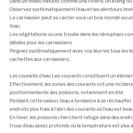
Dans un milieu naturel, comme une rivière, un étang ou u
Observez systématiquement l’eau et les alentours immé
Le carnassier peut se cacher sous un bois inondé ou un
l’eau.
Les végétations ou une trouée dans les nénuphars con
idéales pour les carnassiers.
Peignez systématiquement avec vos leurres tous les lie
cachettes aux carnassiers.
Les courants d’eau
Les courants constituent un élément 
Effectivement, les zones des courants ont une incidenc
positionnements des poissons, notamment en été.
Pendant cette saison, l’eau a tendance à se réchauffer
endroits plus frais à l’abri des courants où l’eau est b
En hiver, les poissons cherchent refuge dans des endro
trous d’eau assez profonds où la température est plus 