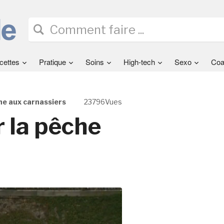
cettes
Pratique
Soins
High-tech
Sexo
Coa
che aux carnassiers
23796Vues
r la pêche