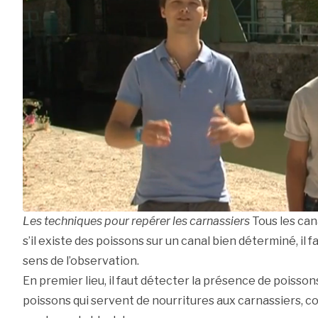
Les techniques pour repérer les carnassiers
Tous les can
s’il existe des poissons sur un canal bien déterminé, il 
sens de l’observation.
En premier lieu, il faut détecter la présence de poisson
poissons qui servent de nourritures aux carnassiers, c