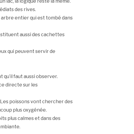
n lac, la logique reste la même.
diats des rives.
 arbre entier qui est tombé dans
stituent aussi des cachettes
ux qui peuvent servir de
qu’il faut aussi observer.
e directe sur les
. Les poissons vont chercher des
eaucoup plus oxygénée.
its plus calmes et dans des
ambiante.