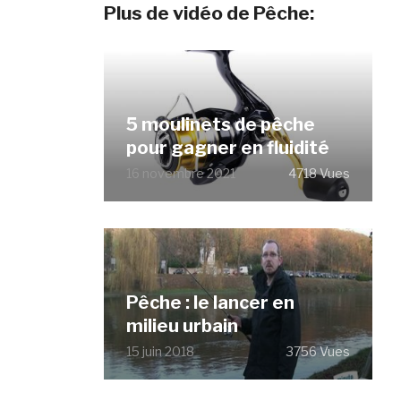
Plus de vidéo de Pêche:
5 moulinets de pêche
pour gagner en fluidité
16 novembre 2021
4718 Vues
Pêche : le lancer en
milieu urbain
15 juin 2018
3756 Vues