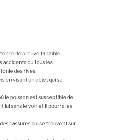
stence de preuve tangible
s accidents ou tous les
onie des rives.
s en visant un objet qui se
où le poisson est susceptible de
ui sans le voir et il pourra les
 des cassures qui se trouvent sur