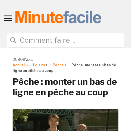
Toggle
sidebar
&
navigation
30809Vues
Accueil
>
Loisirs
>
Pêche
>
Pêche : monter un bas de
ligne en pêche au coup
Pêche : monter un bas de
ligne en pêche au coup