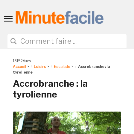
Toggle
sidebar
&
navigation
13152Vues
Accueil
>
Loisirs
>
Escalade
>
Accrobranche : la
tyrolienne
Accrobranche : la
tyrolienne