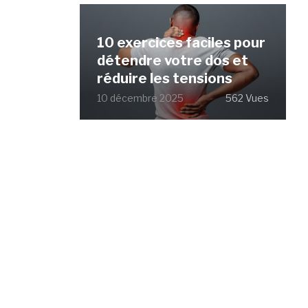
10 exercices faciles pour
détendre votre dos et
réduire les tensions
10 décembre 2025
562 Vues