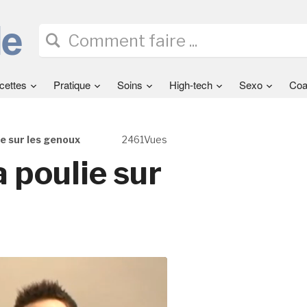
cettes
Pratique
Soins
High-tech
Sexo
Coa
ie sur les genoux
2461Vues
a poulie sur