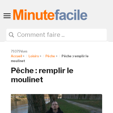
Toggle
sidebar
&
navigation
79379Vues
Accueil
>
Loisirs
>
Pêche
>
Pêche : remplir le
moulinet
Pêche : remplir le
moulinet