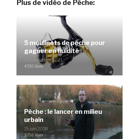
Plus de vidéo de Pêche:
5 moulinets de pêche pour
gagner en fluidité
16 novembre 2021
4720 Vues
Pêche : le lancer en milieu
urbain
15 juin 2018
3756 Vues