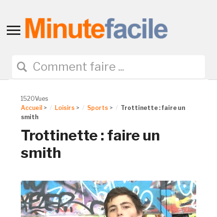
Toggle
sidebar
&
navigation
1520Vues
Accueil
>
Loisirs
>
Sports
>
Trottinette : faire un
smith
Trottinette : faire un
smith