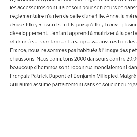
les accessoires dont il a besoin pour son cours de dans
réglementaire n’a rien de celle d’une fille. Anne, la mèr
danse. Elle y a inscrit son fils, puisqu’elle y trouve plu
développement. L’enfant apprend à maîtriser à la perf
et donc à se coordonner. La souplesse aussi est un des
France, nous ne sommes pas habitués à l’image des peti
chaussons. Nous comptons 2000 danseurs contre 20.0
beaucoup d’hommes sont reconnus mondialement dans ce
Français Patrick Dupont et Benjamin Millepied. Malgré t
Guillaume assume parfaitement sans se soucier du rega