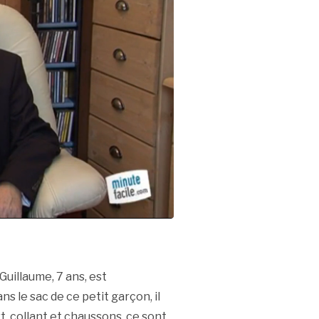
uillaume, 7 ans, est
 le sac de ce petit garçon, il
irt, collant et chaussons, ce sont