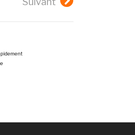
Suivant
rapidement
ée