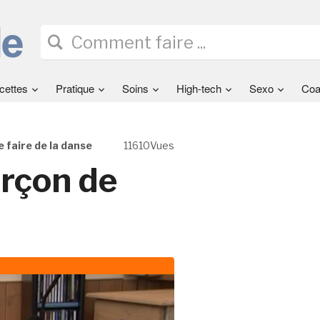
cettes
Pratique
Soins
High-tech
Sexo
Coa
 faire de la danse
11610Vues
arçon de