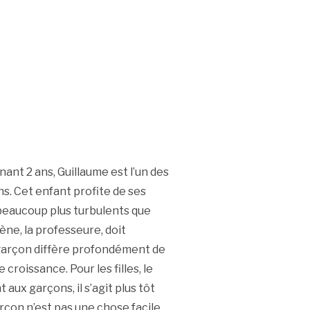
ant 2 ans, Guillaume est l’un des
ns. Cet enfant profite de ses
 beaucoup plus turbulents que
lène, la professeure, doit
 garçon diffère profondément de
 croissance. Pour les filles, le
aux garçons, il s’agit plus tôt
arçon n’est pas une chose facile.