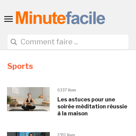
Toggle
sidebar
&
navigation
Sports
6337 Vues
Les astuces pour une
soirée méditation réussie
à la maison
2351 Vues