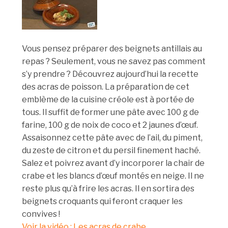
Vous pensez préparer des beignets antillais au
repas ? Seulement, vous ne savez pas comment
s’y prendre ? Découvrez aujourd’hui la recette
des acras de poisson. La préparation de cet
emblème de la cuisine créole est à portée de
tous. Il suffit de former une pâte avec 100 g de
farine, 100 g de noix de coco et 2 jaunes d’œuf.
Assaisonnez cette pâte avec de l’ail, du piment,
du zeste de citron et du persil finement haché.
Salez et poivrez avant d’y incorporer la chair de
crabe et les blancs d’œuf montés en neige. Il ne
reste plus qu’à frire les acras. Il en sortira des
beignets croquants qui feront craquer les
convives !
Voir la vidéo : Les acras de crabe