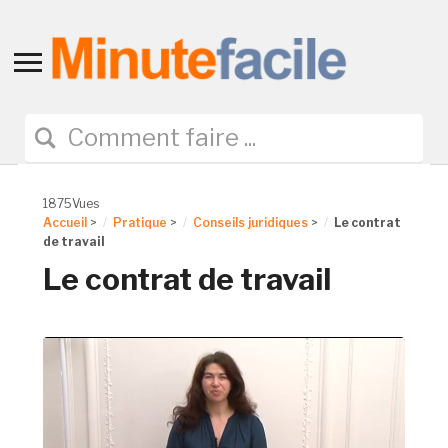
Toggle
sidebar
&
navigation
1875Vues
Accueil
>
Pratique
>
Conseils juridiques
>
Le contrat
de travail
Le contrat de travail