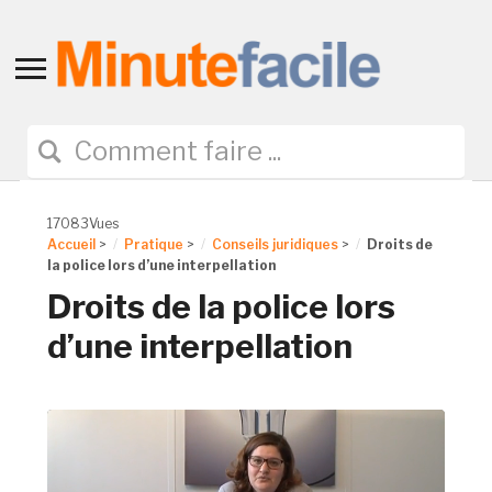
Toggle
sidebar
&
navigation
17083Vues
Accueil
>
Pratique
>
Conseils juridiques
>
Droits de
la police lors d’une interpellation
Droits de la police lors
d’une interpellation