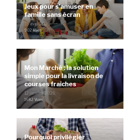
Jeux pour s’amuser en
famille sans écran
15 avril 2026
902 Vues
Mon Marché : la solution
simple pour la livraison de
courses fraîches
12 janvier 2026
1682 Vues
Pourquoi privilégier