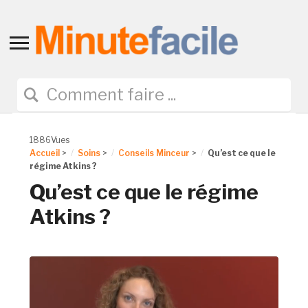
Toggle
sidebar
&
navigation
1886Vues
Accueil
>
Soins
>
Conseils Minceur
>
Qu’est ce que le
régime Atkins ?
Qu’est ce que le régime
Atkins ?