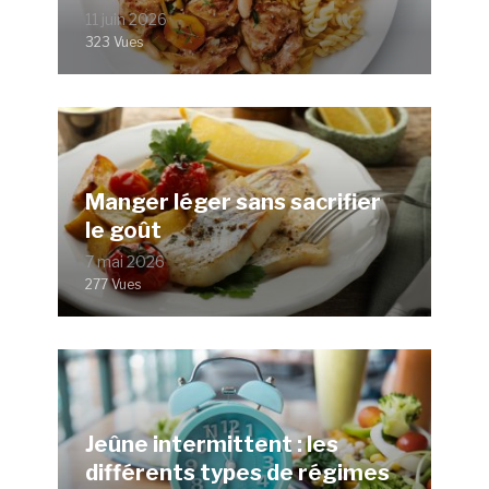
11 juin 2026
323 Vues
Manger léger sans sacrifier
le goût
7 mai 2026
277 Vues
Jeûne intermittent : les
différents types de régimes