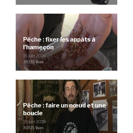
Pêche : fixer les appâts à
l’hameçon
15 juin 2018
39332 Vues
Pêche : faire un nœud et une
boucle
15 juin 2018
30515 Vues