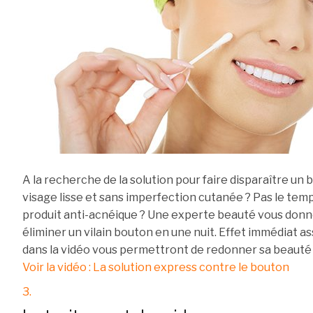
A la recherche de la solution pour faire disparaître un
visage lisse et sans imperfection cutanée ? Pas le tem
produit anti-acnéique ? Une experte beauté vous donne 
éliminer un vilain bouton en une nuit. Effet immédiat ass
dans la vidéo vous permettront de redonner sa beauté 
Voir la vidéo : La solution express contre le bouton
3.