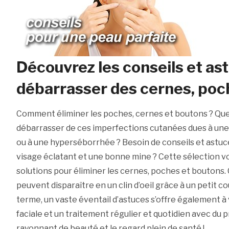
Découvrez les conseils et as
débarrasser des cernes, poc
Comment éliminer les poches, cernes et boutons ? Quel
débarrasser de ces imperfections cutanées dues à une
ou à une hyperséborrhée ? Besoin de conseils et astuc
visage éclatant et une bonne mine ? Cette sélection vo
solutions pour éliminer les cernes, poches et boutons.
peuvent disparaître en un clin d’oeil grâce à un petit co
terme, un vaste éventail d’astuces s’offre également 
faciale et un traitement régulier et quotidien avec du p
rayonnant de beauté et le regard plein de santé !