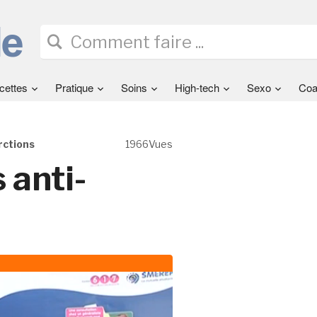
cettes
Pratique
Soins
High-tech
Sexo
Coa
rctions
1966Vues
 anti-